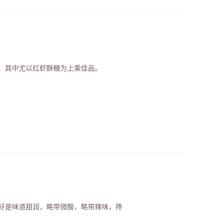
，其中尤以红虾酥糖为上乘佳品。
好是味道甜润，略带微酸，略带辣味，搀