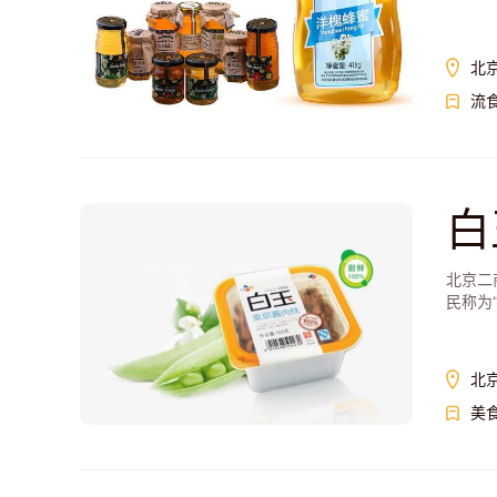
北
流
白
北京二
民称为
北
美