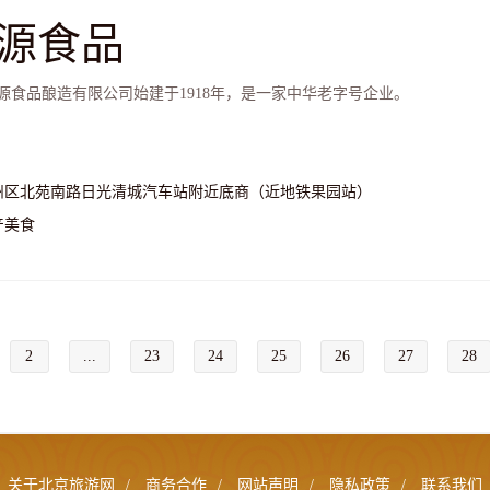
源食品
源食品酿造有限公司始建于1918年，是一家中华老字号企业。
州区北苑南路日光清城汽车站附近底商（近地铁果园站）
产美食
2
...
23
24
25
26
27
28
关于北京旅游网
/
商务合作
/
网站声明
/
隐私政策
/
联系我们