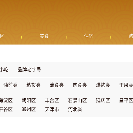
区
美食
住宿
小吃
品牌老字号
油煎类
粘货类
流食类
肉食类
烘烤类
干果
海淀区
朝阳区
丰台区
石景山区
延庆区
昌平
平谷区
通州区
天津市
河北省