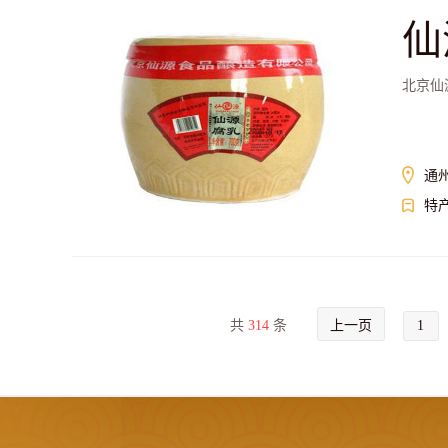
仙
北京仙
通
特
共
314
条
上一页
1