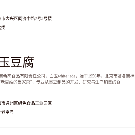
京市大兴区同济中路7号3号楼
食类
玉豆腐
商希杰食品有限责任公司，白玉white jade，始于1956年，北京市著
“老百姓的当家菜”，专业从事豆制品的开发、研究与生产销售的食
京市通州区绿色食品工业园区
食老字号