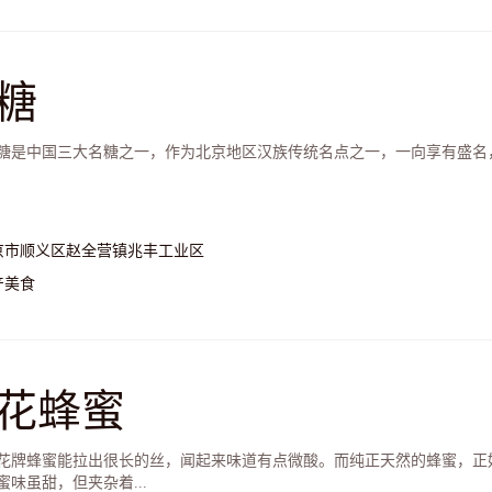
糖
糖是中国三大名糖之一，作为北京地区汉族传统名点之一，一向享有盛名
京市顺义区赵全营镇兆丰工业区
产美食
花蜂蜜
蜂蜜能拉出很长的丝，闻起来味道有点微酸。而纯正天然的蜂蜜，正
蜜味虽甜，但夹杂着...