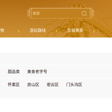
购物
游玩路线
京城美景
类
甜品类
美食老字号
区
怀柔区
房山区
密云区
门头沟区