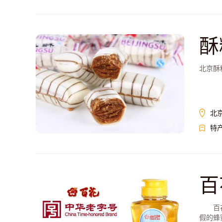
酥
北京酥
北
特
百
百花牌
假的蜂