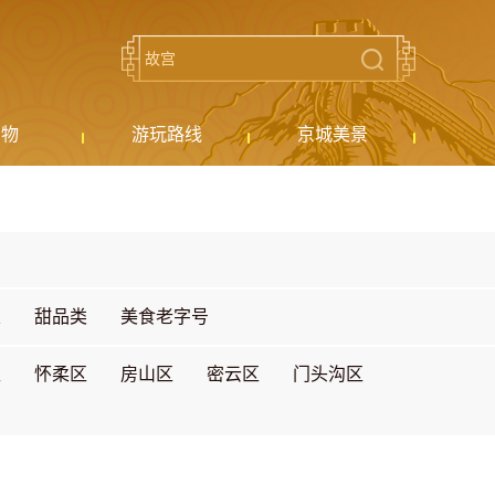
购物
游玩路线
京城美景
类
甜品类
美食老字号
区
怀柔区
房山区
密云区
门头沟区