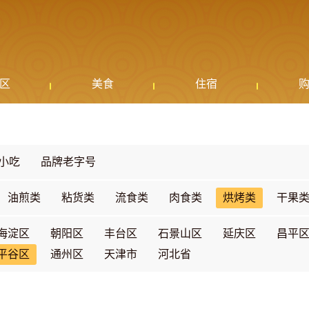
区
美食
住宿
小吃
品牌老字号
油煎类
粘货类
流食类
肉食类
烘烤类
干果
海淀区
朝阳区
丰台区
石景山区
延庆区
昌平
平谷区
通州区
天津市
河北省