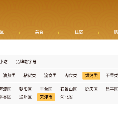
区
美食
住宿
小吃
品牌老字号
油煎类
粘货类
流食类
肉食类
烘烤类
干果
海淀区
朝阳区
丰台区
石景山区
延庆区
昌平
平谷区
通州区
天津市
河北省