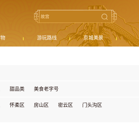
购物
游玩路线
京城美景
类
甜品类
美食老字号
区
怀柔区
房山区
密云区
门头沟区