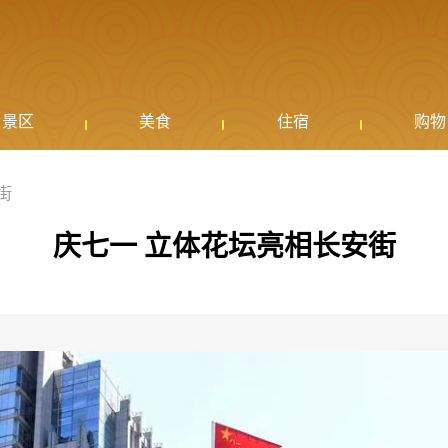
景区
美食
住宿
购物
街
庆七一 立体花坛亮相长安街