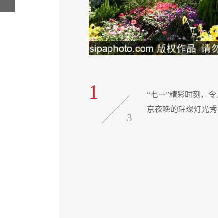
1
文艺演出的绚烂烟花、北
“七一”精彩时刻，
京夜晚的璀璨灯光秀、大
3