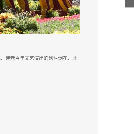
仪式、建党百年文艺演出的绚烂烟花、北
“七一
京夜晚