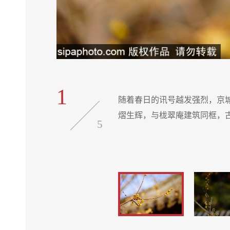
1
阳地照耀下熠
随着春日的讯号越发强烈，京
熠生辉，与栊翠庵建筑同框，
5