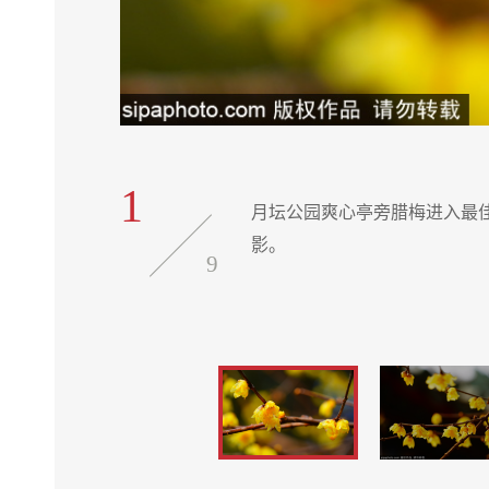
1
少市民来此留
月坛公园爽心亭旁腊梅进入最
影。
9