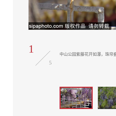
1
中山公园紫藤花开如瀑，珠帘
5