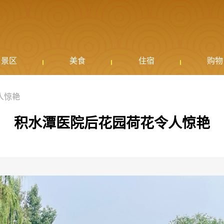
景区
美食
住宿
购物
人惊艳
积水潭医院后花园荷花令人惊艳