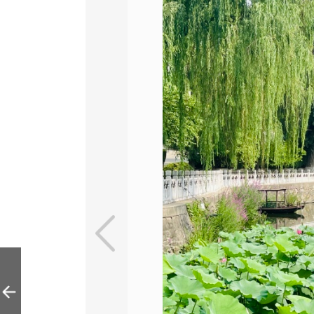
莲花池公园荷花绽
放