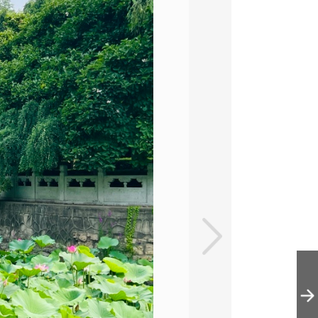
夏日西海湿地公
园：荷花盛开 风
景绝美