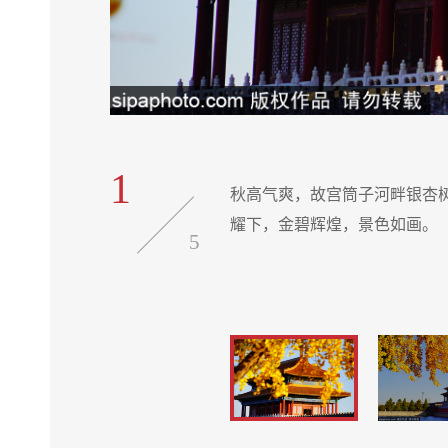
1
在落日暖阳照
秋高气爽，故宫筒子河畔银杏
耀下，金碧辉煌，景色如画。
5