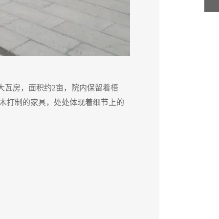
大瓦房，面积约2亩，院内保留着梧
位于大
木打制的家具，处处体现着细节上的
桐、银
用心。