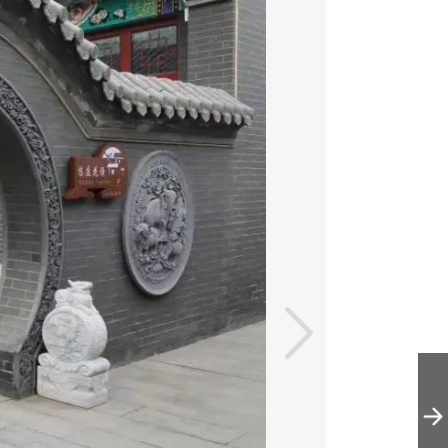
北京平谷万达锦
华酒店