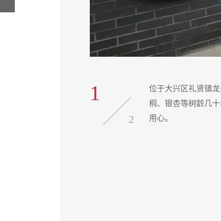
1
位于大兴区礼贤镇龙
桐、银杏等树龄几十
2
用心。