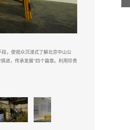
手段，使观众沉浸式了解北京中山公
5月1
与时俱进，传承发展”四个篇章。利用珍贵
园。展
档案资