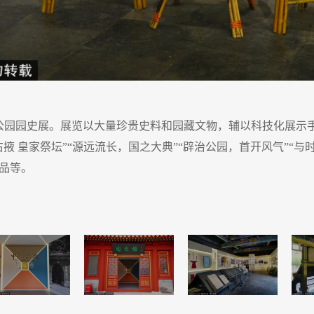
山公园园史展。展览以大量珍贵史料和园藏文物，辅以科技化展示
掖 皇家祭坛”“源远流长，国之大典”“辟治公园，首开风气”“
品等。