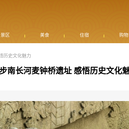
景区
美食
住宿
购物
感悟历史文化魅力
步南长河麦钟桥遗址 感悟历史文化