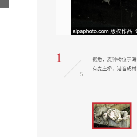
1
、武警总部。村西南原
据悉，麦钟桥位于海
同集》上载麦庄桥。
有麦庄桥，谐音成村
5