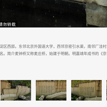
淀区西部。东邻北京外国语大学，西邻京密引水渠，南邻厂洼村
名。简介麦钟桥又称麦庄桥，始建于明朝。明嘉靖年成书的《京