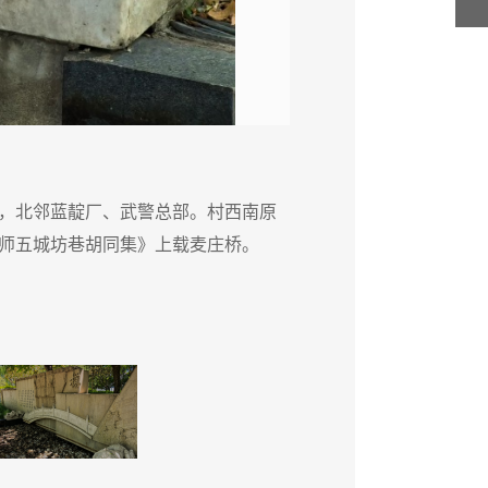
，北邻蓝靛厂、武警总部。村西南原
据悉，
师五城坊巷胡同集》上载麦庄桥。
有麦庄