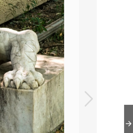
故宫文创——故
宫淘宝体验馆