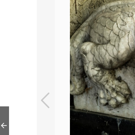
探访北京小众古迹
——老京张铁路支
线的京门铁路主题
公园