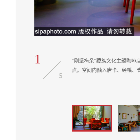
1
商圈的视觉亮
“刚坚梅朵”藏族文化主题咖
点。空间内融入唐卡、经幡、
5