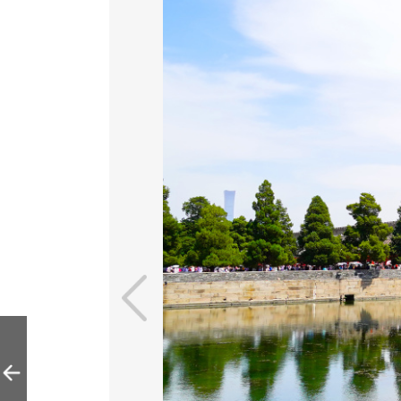
“最贵麦田”金光灿
灿收获在望，构成
独特的城市田园景
观