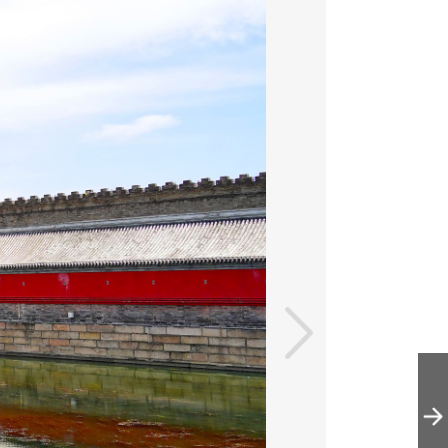
夏日时节，皇家
御河游船