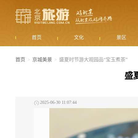
首页
文化
景区
首页
京城美景
盛夏时节游大观园品“宝玉煮茶”
盛
2025-06-30 11:07:44