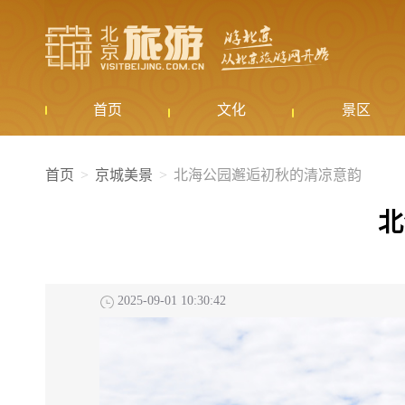
首页
文化
景区
首页
京城美景
北海公园邂逅初秋的清凉意韵
北
2025-09-01 10:30:42