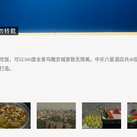
吃饭，可以360度全景鸟瞰京城景致无限美。中乐六星酒店共40层
打造。