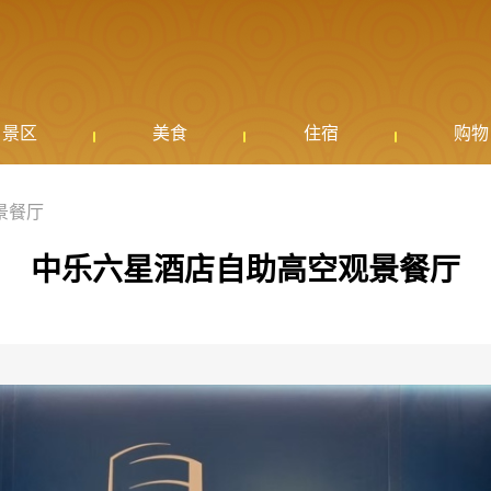
景区
美食
住宿
购物
景餐厅
中乐六星酒店自助高空观景餐厅