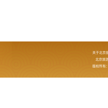
关于北京
北京旅游网
版权所有