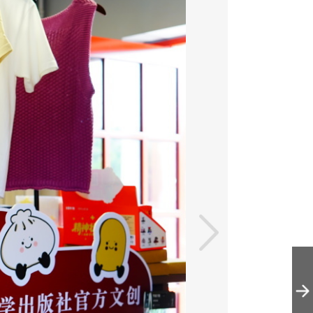
彩绘艺术绘就工
业遗产新画卷