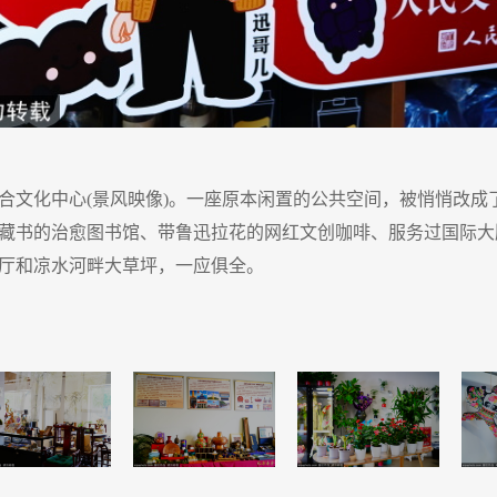
合文化中心(景风映像)。一座原本闲置的公共空间，被悄悄改成
藏书的治愈图书馆、带鲁迅拉花的网红文创咖啡、服务过国际大
厅和凉水河畔大草坪，一应俱全。