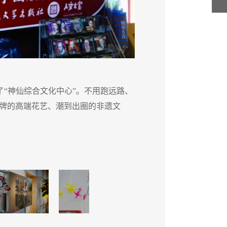
了“神仙综合文化中心”。不用跑远路、
丰台区
牌的高端花艺、潮到出圈的非遗文
不用赶
创，还