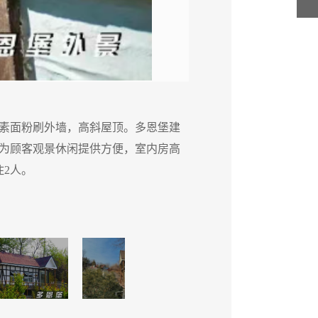
素面粉刷外墙，高斜屋顶。多恩堡建
多恩堡
为顾客观景休闲提供方便，室内房高
筑在山
住2人。
4.5