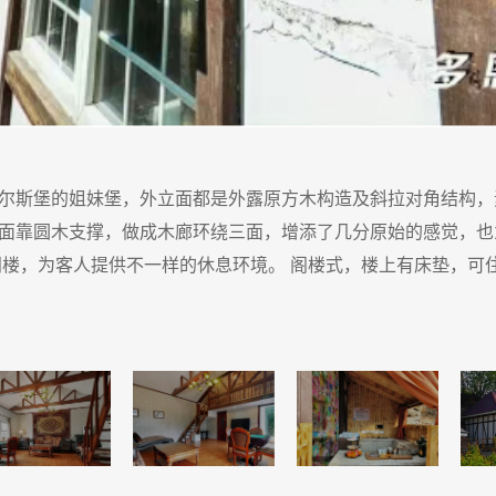
尔斯堡的姐妹堡，外立面都是外露原方木构造及斜拉对角结构，
面靠圆木支撑，做成木廊环绕三面，增添了几分原始的感觉，也
的阁楼，为客人提供不一样的休息环境。 阁楼式，楼上有床垫，可