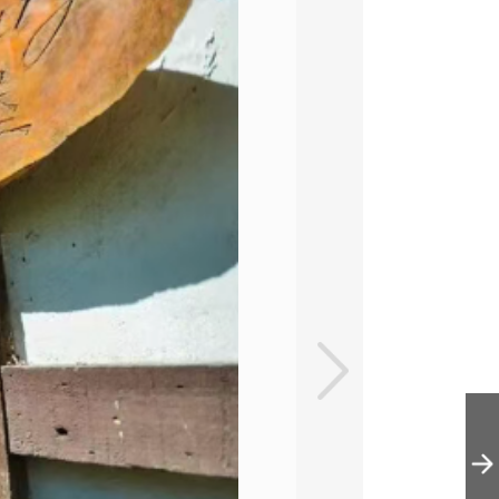
天毓山庄 | 海德
堡A-2人别墅（含
户外私汤）