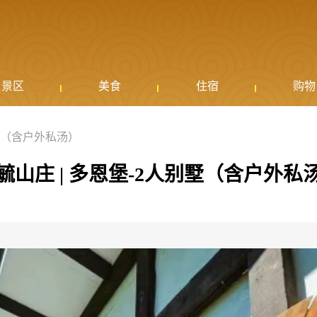
景区
美食
住宿
购物
别墅（含户外私汤）
毓山庄 | 多恩堡-2人别墅（含户外私