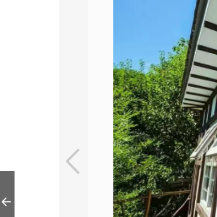
天毓山庄 | 亚琛
堡-4人别墅（含户
外私汤）