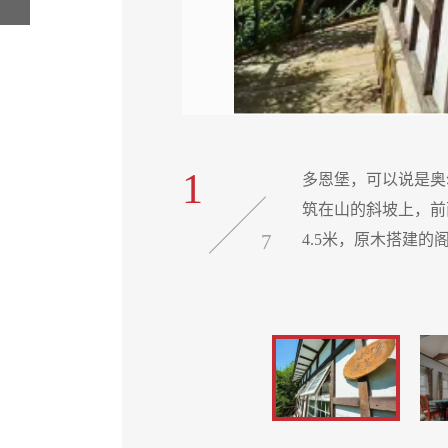
1
，高斜屋顶。多恩堡建
多恩堡，可以说是奥
闲提供方便，室内房高
筑在山的斜坡上，前
7
4.5米，原木搭建