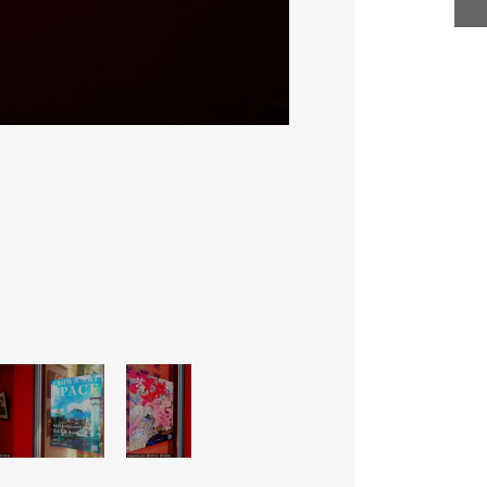
像
798