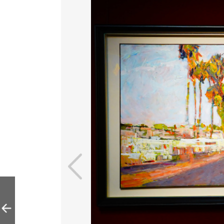
798艺术区 "斗牛
士——李若姮绘画
·国际巡回展"