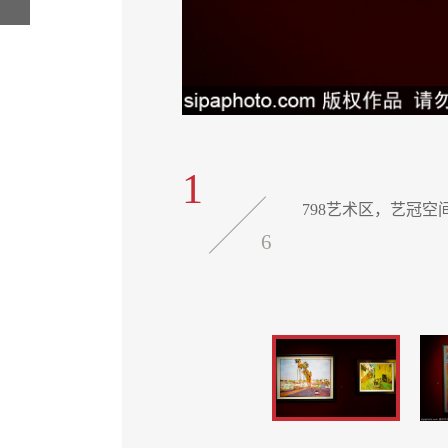
1
798艺术区，艺冠空
6