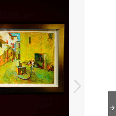
《她的世纪》主
题影像展——呈
现从0至100岁的
101位丹麦女性肖