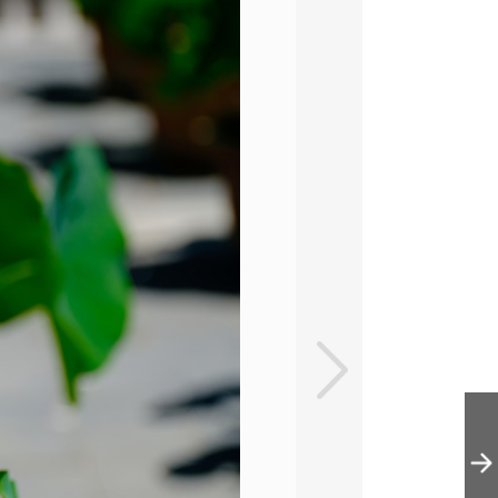
国家植物园荷花
睡莲竞相绽放