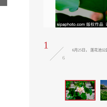
1
6月25日， 莲花
6