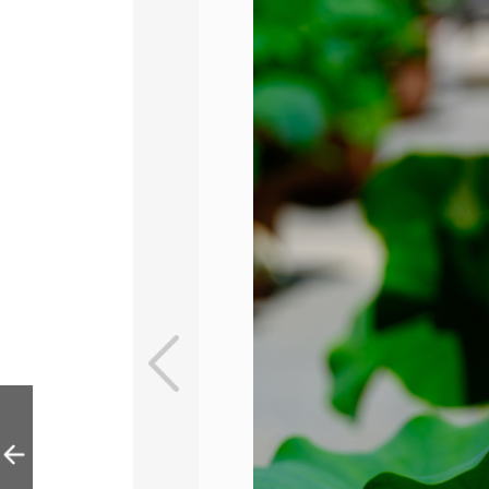
盛夏南海子公园熏
风园生态画卷