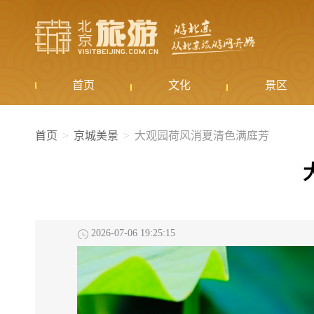
首页
文化
景区
首页
京城美景
大观园荷风消夏清色满庭芳
2026-07-06 19:25:15