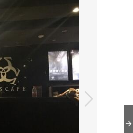
罗生门密室逃脱
俱乐部(亚运村店)