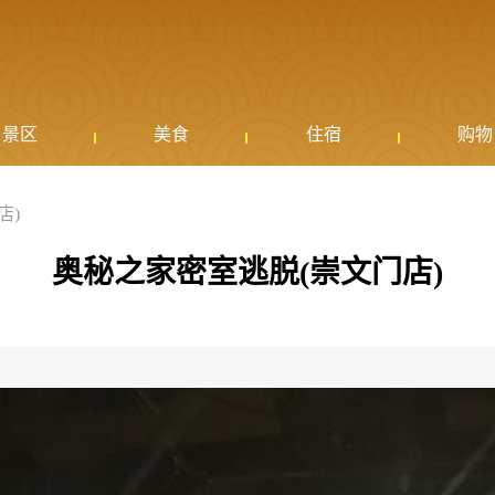
景区
美食
住宿
购物
店)
奥秘之家密室逃脱(崇文门店)