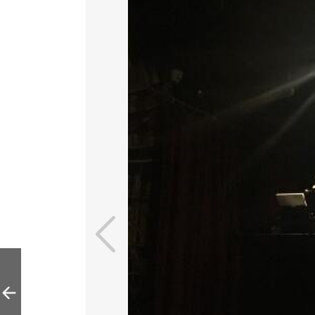
绿都林采摘园