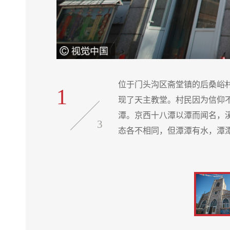
进，后桑峪出
位于门头沟区斋堂镇的后桑峪
1
前往京西十八
现了天主教堂。村民因为信仰
小、深浅、形
潭。京西十八潭以潭而闻名，
3
态各不相同，但潭潭有水，潭