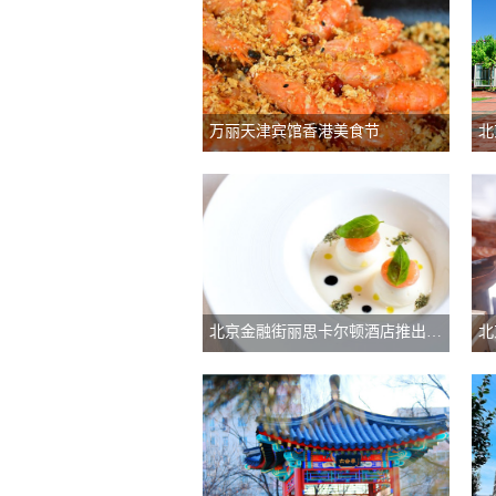
万丽天津宾馆香港美食节
北京金融街丽思卡尔顿酒店推出陈年红酒醋臻享美馔
北