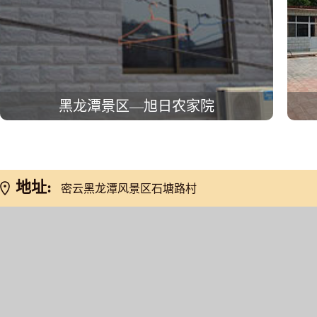
黑龙潭景区—旭日农家院
地址:
密云黑龙潭风景区石塘路村