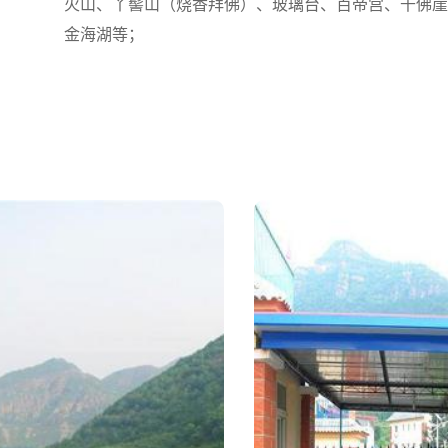
火山、丫髻山（烧香拜佛）、玻璃台、百帝宫、千佛崖