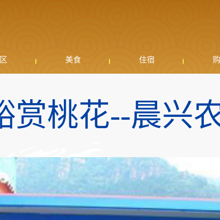
区
美食
住宿
峪赏桃花--晨兴