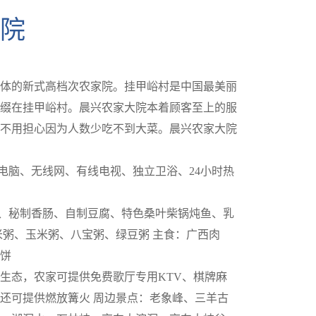
家院
体的新式高档次农家院。挂甲峪村是中国最美丽
缀在挂甲峪村。晨兴农家大院本着顾客至上的服
不用担心因为人数少吃不到大菜。晨兴农家大院
：电脑、无线网、有线电视、独立卫浴、24小时热
丸、秘制香肠、自制豆腐、特色桑叶柴锅炖鱼、乳
米粥、玉米粥、八宝粥、绿豆粥 主食：广西肉
饼
生态，农家可提供免费歌厅专用KTV、棋牌麻
还可提供燃放篝火 周边景点：老象峰、三羊古