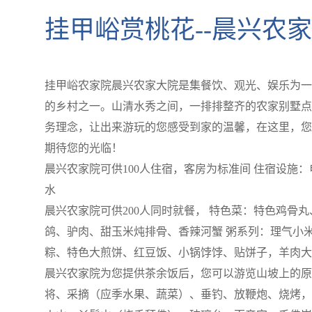
挂甲峪赏桃花--晨兴农
挂甲峪农家院晨兴农家大院是集餐饮、观光、娱乐为一
的乡村之一。山清水秀之间，一排排整齐的农家别墅点
务理念，让出来游玩的您感受到家的温馨，在这里，您
期待您的光临！
晨兴农家院可供100人住宿，客房为标准间 住宿设施
水
晨兴农家院可供200人同时就餐， 特色菜：特色鸡骨
鸽、驴肉、甜玉米炖排骨、香辣河蟹 粥系列：理气小
粽、特色大煎饼、红豆饭、小锅饽饽、贴饼子，羊肉大
晨兴农家院为您提供茶余饭后，您可以游览山坡上的原
将、采摘（应季水果、蔬菜）、垂钓、放鞭炮、烧烤，