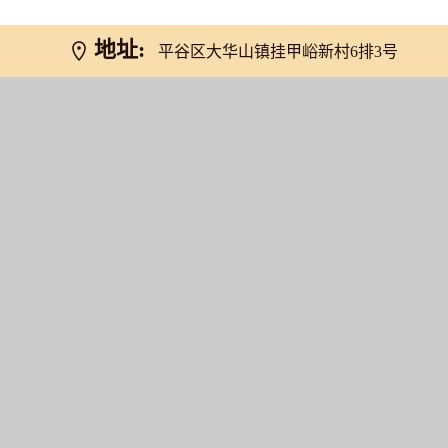
地址:
平谷区大华山镇挂甲峪新村6排3号