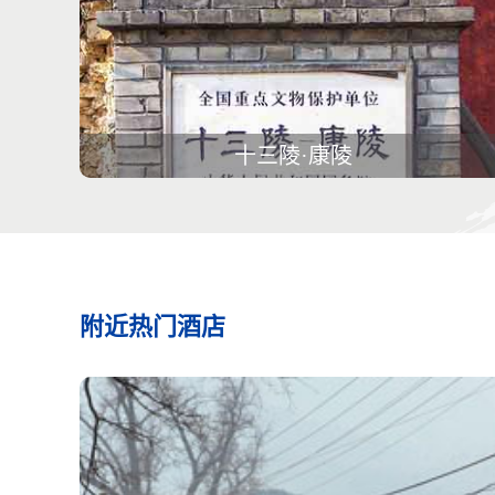
十三陵·康陵
附近热门酒店