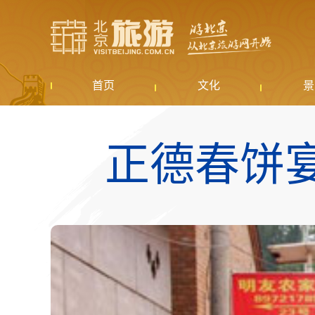
首页
文化
景
正德春饼