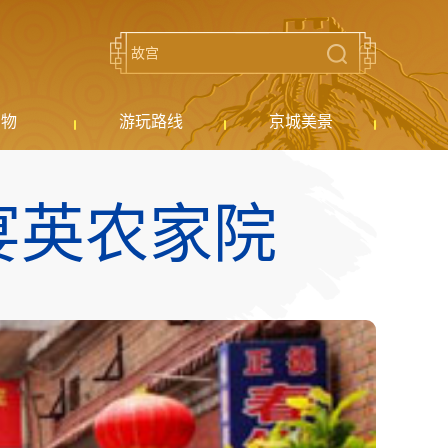
购物
游玩路线
京城美景
宴英农家院