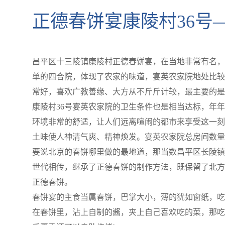
正德春饼宴康陵村36号
昌平区十三陵镇康陵村正德春饼宴，在当地非常有名，
单的四合院，体现了农家的味道，宴英农家院地处比较
常好，喜欢广教善缘、大方从不斤斤计较，最主要的是
康陵村36号宴英农家院的卫生条件也是相当达标，年年
环境非常的舒适，让人们远离喧闹的都市来享受这一刻
土味使人神清气爽、精神焕发。宴英农家院总房间数量1
要说北京的春饼哪里做的最地道，那当数昌平区长陵镇
世代相传，继承了正德春饼的制作方法，既保留了北方
正德春饼。
春饼宴的主食当属春饼，巴掌大小，薄的犹如窗纸，吃
在春饼里，沾上自制的酱，夹上自己喜欢吃的菜，那吃