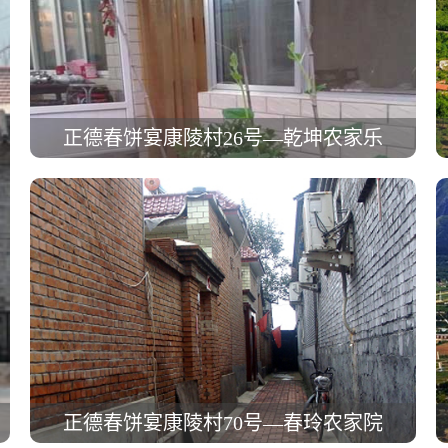
正德春饼宴康陵村26号—乾坤农家乐
正德春饼宴康陵村70号—春玲农家院