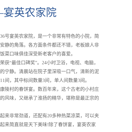
—宴英农家院
36号宴英农家院，是一个非常有特色的小院，简
安静的角落。各方面条件都还不错，老板娘人非
饭菜口味俱佳深受新老客户的喜爱。
荣获“最佳口碑奖”。24小时卫浴，电视、电脑，
的宁静。清晨站在院子里深吸一口气，清新的泥
1间，其中标间数量3间，单人间数量3间。
康陵村的春饼宴。数百年来，这个古老的小村庄
的风味，又继承了淮扬的精华，堪称是最正宗的
起来非常劲道，还配有20多种热菜凉菜，可以夹
起来简直就是天下美味!除了春饼宴，宴英农家