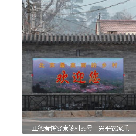
正德春饼宴康陵村39号—兴平农家乐