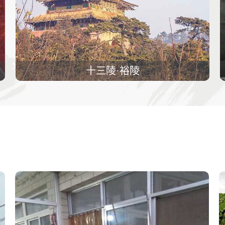
十三陵·裕陵