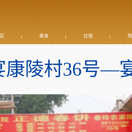
区
美食
住宿
宴康陵村36号—