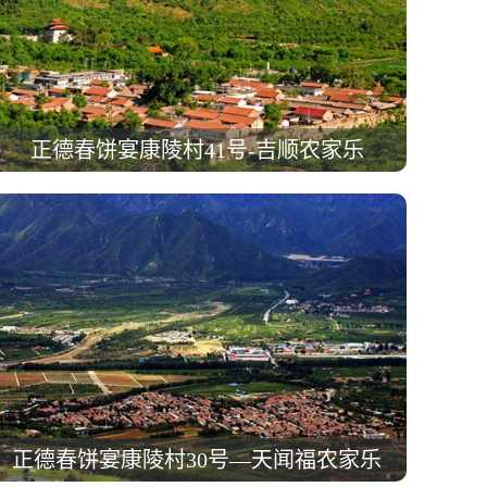
正德春饼宴康陵村41号-吉顺农家乐
正德春饼宴康陵村30号—天闻福农家乐