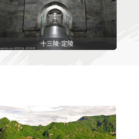
十三陵·定陵