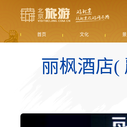
首页
文化
景
丽枫酒店( 