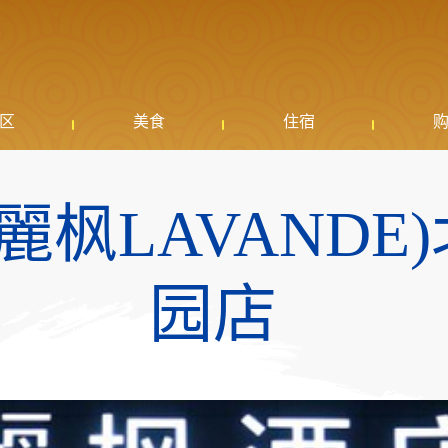
区
美食
住宿
麗枫LAVAND
园店