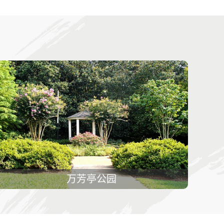
万芳亭公园