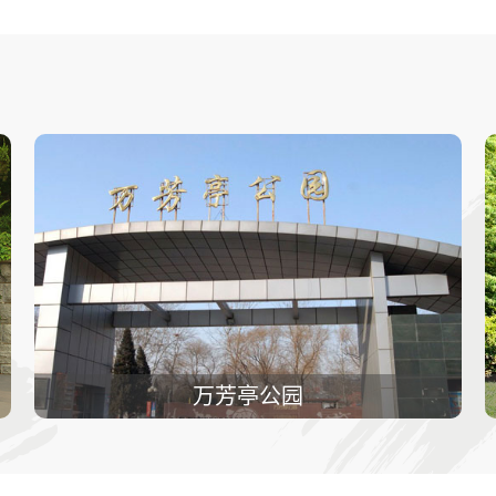
万芳亭公园