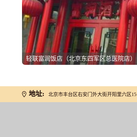
轻联富润饭店（北京东四军区总医院店）
地址:
北京市丰台区右安门外大街开阳里六区15