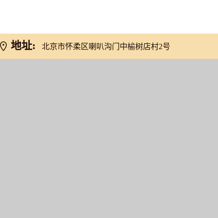
地址:
北京市怀柔区喇叭沟门中榆树店村2号