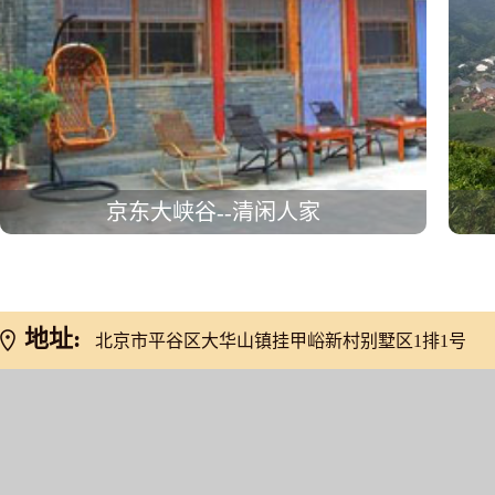
京东大峡谷--清闲人家
地址:
北京市平谷区大华山镇挂甲峪新村别墅区1排1号