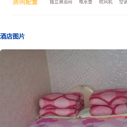
房间配置
独立淋浴间
电水壶
吹风机
空
/
/
/
酒店图片