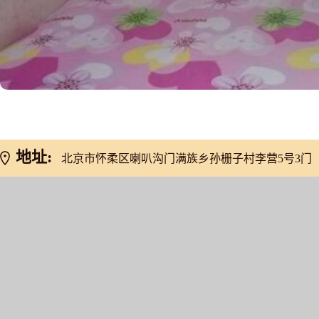
地址:
北京市怀柔区喇叭沟门满族乡孙栅子村李营5号3门