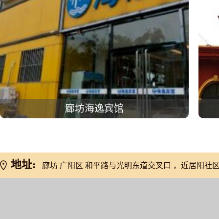
廊坊海逸宾馆
地址:
廊坊 广阳区 和平路与光明东道交叉口 ，近居阳社