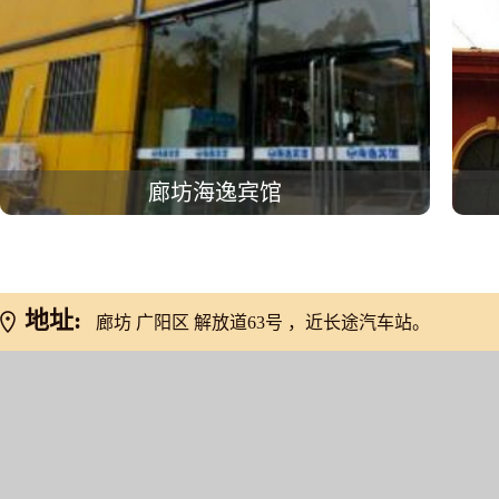
廊坊海逸宾馆
地址:
廊坊 广阳区 解放道63号 ，近长途汽车站。