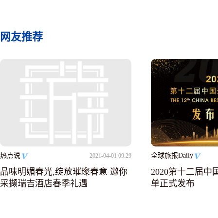
网友推荐
热点说
全球旅报Daily
2021-04-01 09:29
品味明媚春光,绽放璀璨春意 邀你
2020第十二届
采撷瑞吉酒店春季礼遇
单正式发布