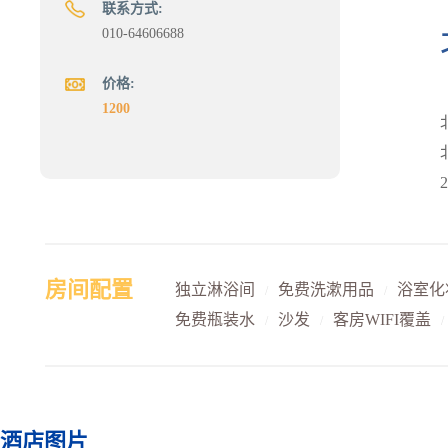
联系方式:
010-64606688
价格:
1200
房间配置
独立淋浴间
免费洗漱用品
浴室化
/
/
免费瓶装水
沙发
客房WIFI覆盖
/
/
/
酒店图片