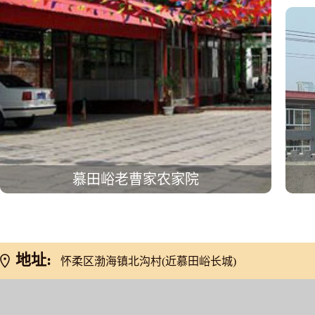
慕田峪老曹家农家院
地址:
怀柔区渤海镇北沟村(近慕田峪长城)