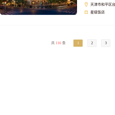
天津市和平区台
星级饭店
共
116
条
1
2
3