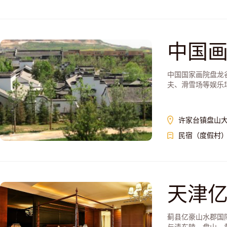
中国
中国国家画院盘龙
夫、滑雪场等娱乐场
许家台镇盘山大
民宿（度假村
天津
蓟县亿豪山水郡国