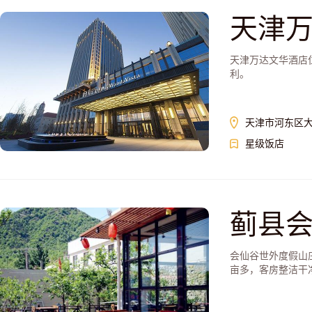
天津
天津万达文华酒店
利。
天津市河东区大
星级饭店
蓟县
会仙谷世外度假山
亩多，客房整洁干净