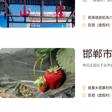
山，一面临水，周
距离褡裢机场25.
民宿（度假村
邯郸
林氏庄园位于永年
姚寨乡周寨村
民宿（度假村