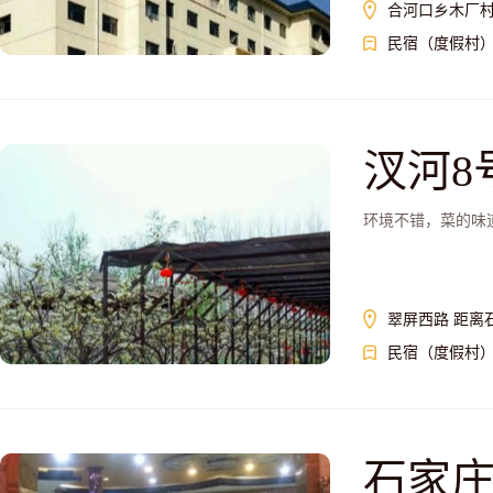
合河口乡木厂
民宿（度假村
汊河8
环境不错，菜的味
翠屏西路 距离石
民宿（度假村
石家