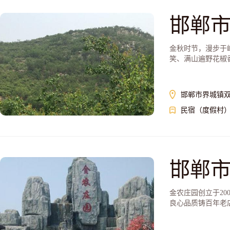
邯郸
金秋时节，漫步于
笑、满山遍野花椒
邯郸市界城镇
民宿（度假村
邯郸
金农庄园创立于2
良心品质铸百年老