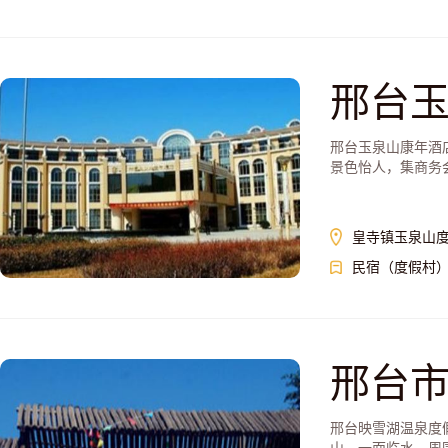
邢台
邢台玉泉山康年酒
景色怡人，集商务
皇寺镇玉泉山
民宿（度假村
邢台
邢台映雪湖温泉度