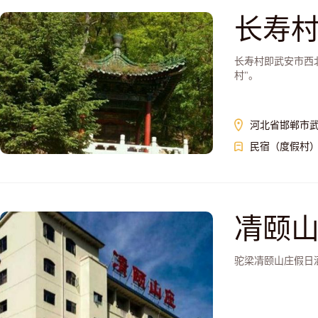
长寿
长寿村即武安市西北
村"。
河北省邯郸市
民宿（度假村
凊颐
驼梁凊颐山庄假日酒