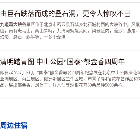
由巨石跌落而成的叠石洞，更令人惊叹不已
九道湾大峡谷
景区位于北京市密云县石城乡北石城村西的大峡谷中。风景
山，南有斑马山，两山耸峙，九湾河蜿蜒其间。风景区内，流沙、燕尾、
幻影、悬石、蜗牛等、十多个深潭
清明踏青图 中山公园“国泰”郁金香四周年
即日起至4月下旬，“国泰”郁金香命名四周年纪念展在北京中山公园唐花
亚洲展区、荷兰展区、俄罗斯展区三个区域，布置了6组插花花艺作品和
品，展出郁金香、风信子、洋水仙等球根花卉30余品种5000余株。
周边住宿