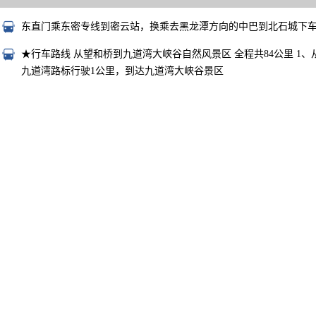
东直门乘东密专线到密云站，换乘去黑龙潭方向的中巴到北石城下
★行车路线 从望和桥到九道湾大峡谷自然风景区 全程共84公里 1、从
九道湾路标行驶1公里，到达九道湾大峡谷景区