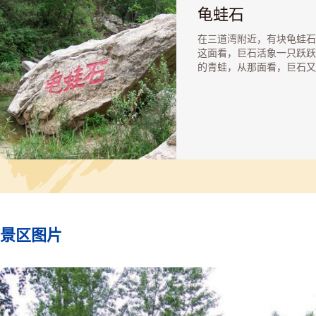
龟蛙石
在三道湾附近，有块龟蛙石
这面看，巨石活象一只跃跃
的青蛙，从那面看，巨石又
一只蹒跚的学步的乌龟。传
早以前，鲇鱼潭里有个鲇鱼
鲇鱼洞里有个鲇鱼精，鲇鱼
风作浪，无恶不做，百姓深
苦。大西山的云雾老祖亲自
山，劝它改恶从善，无奈鲇
顽冥不化，还自吹自擂：“
能耐大得很，我会变青蛙，
变乌龟……”话没说完，云
祖用手一指，鲇鱼精变成了
石。
景区图片