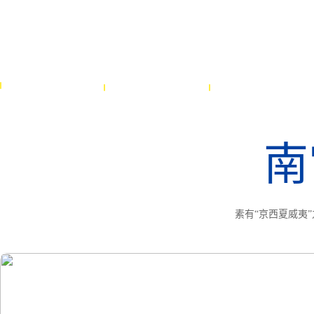
首页
文化
景区
南
素有“京西夏威夷