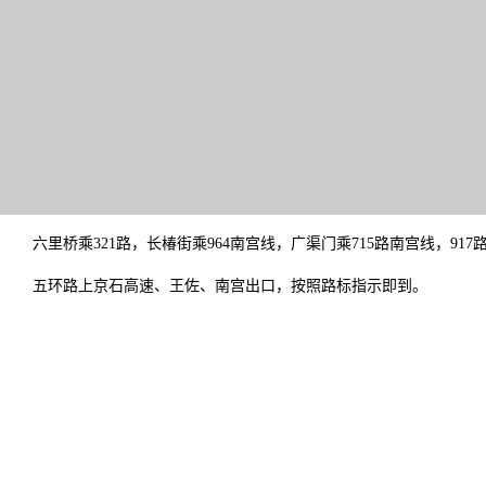
六里桥乘321路，长椿街乘964南宫线，广渠门乘715路南宫线，91
五环路上京石高速、王佐、南宫出口，按照路标指示即到。