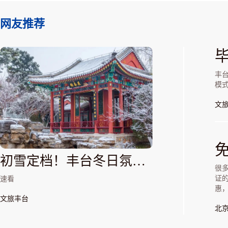
网友推荐
毕
了
丰台这
模式
文
初雪定档！丰台冬日氛围组已就位！这10种浪漫玩法，暖到你心里
很
证
速看
惠
文旅丰台
北