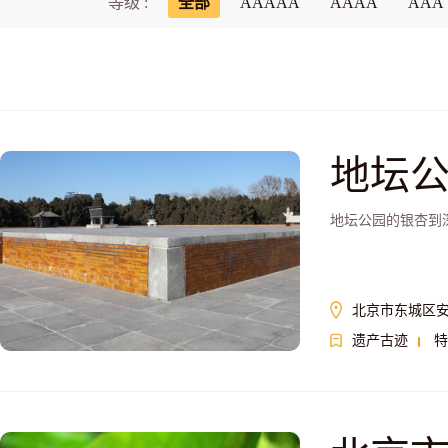
等级 :
全部
AAAAA
AAAA
AAA
地坛
地坛公园的银杏到
北京市东城区安
遗产古迹
特