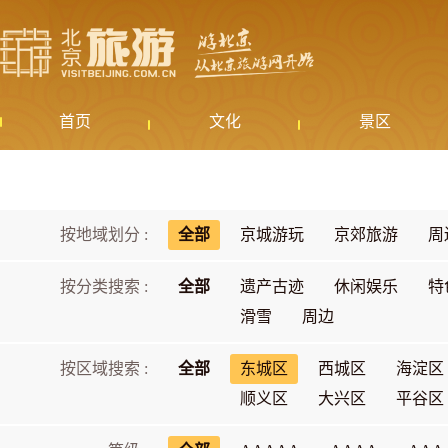
首页
文化
景区
按地域划分 :
全部
京城游玩
京郊旅游
周
按分类搜索 :
全部
遗产古迹
休闲娱乐
特
滑雪
周边
按区域搜索 :
全部
东城区
西城区
海淀区
顺义区
大兴区
平谷区