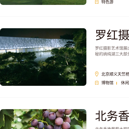
特色游
罗红
罗红摄影艺术馆展
秘的纳纯湖三大部
往。
北京顺义天竺杨
博物馆
休闲
北务