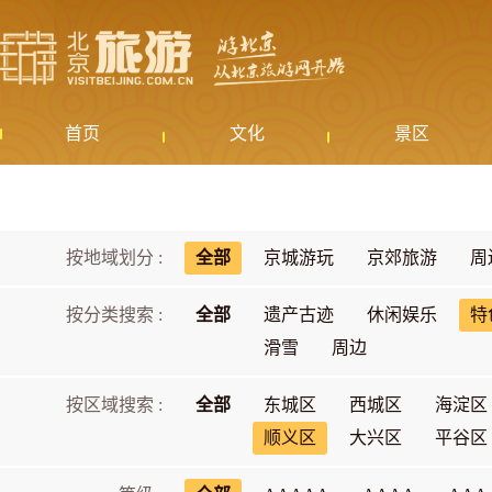
首页
文化
景区
按地域划分 :
全部
京城游玩
京郊旅游
周
按分类搜索 :
全部
遗产古迹
休闲娱乐
特
滑雪
周边
按区域搜索 :
全部
东城区
西城区
海淀区
顺义区
大兴区
平谷区