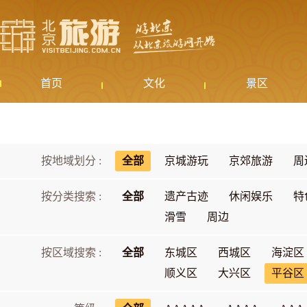
首页
文化
景区
按地域划分 :
全部
京城游玩
京郊旅游
周
按分类搜索 :
全部
遗产古迹
休闲娱乐
特
滑雪
周边
按区域搜索 :
全部
东城区
西城区
海淀区
顺义区
大兴区
平谷区