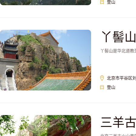
登山
丫髻
丫髻山是华北道教圣
北京市平谷区刘
登山
三羊