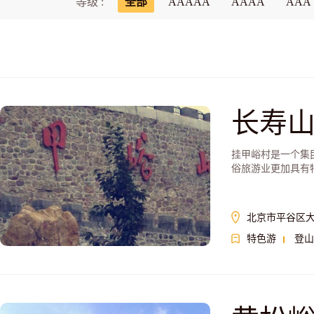
等级 :
全部
AAAAA
AAAA
AAA
长寿
挂甲峪村是一个集
俗旅游业更加具有
北京市平谷区
特色游
登山