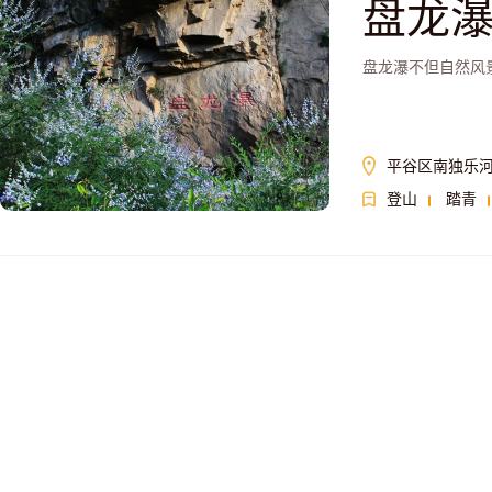
盘龙
盘龙瀑不但自然风
平谷区南独乐
登山
踏青