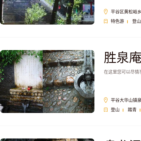
平谷区黄松峪
特色游
登山
胜泉
在这里您可以尽情
平谷大华山镇
登山
踏青