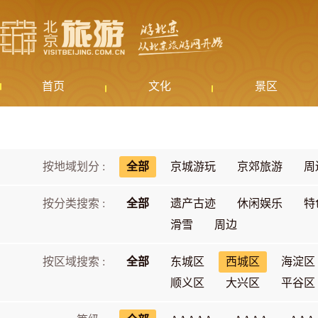
首页
文化
景区
按地域划分 :
全部
京城游玩
京郊旅游
周
按分类搜索 :
全部
遗产古迹
休闲娱乐
特
滑雪
周边
按区域搜索 :
全部
东城区
西城区
海淀区
顺义区
大兴区
平谷区