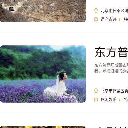
北京市怀柔区
遗产古迹
特
东方
东方普罗旺斯薰衣
我、寻找浪漫的感
北京市怀柔区青
休闲娱乐
特