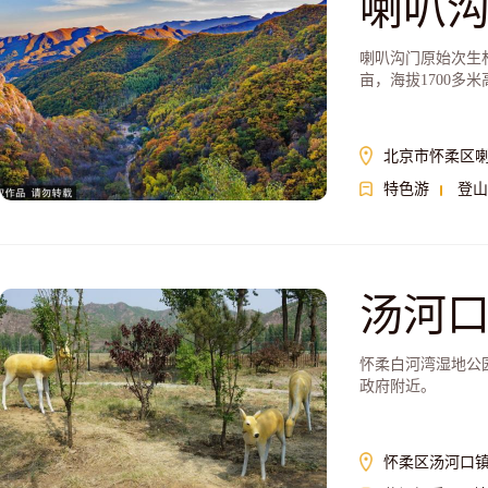
喇叭
喇叭沟门原始次生
亩，海拔1700多
北京市怀柔区
特色游
登山
汤河
怀柔白河湾湿地公
政府附近。
怀柔区汤河口