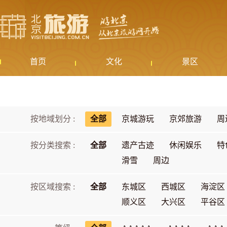
首页
文化
景区
按地域划分 :
全部
京城游玩
京郊旅游
周
按分类搜索 :
全部
遗产古迹
休闲娱乐
特
滑雪
周边
按区域搜索 :
全部
东城区
西城区
海淀区
顺义区
大兴区
平谷区