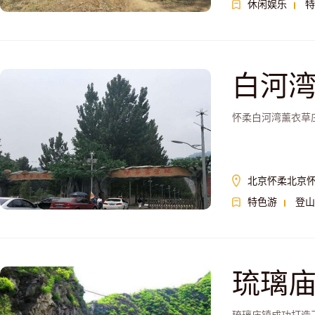
休闲娱乐
特
白河
怀柔白河湾薰衣草
北京怀柔北京
特色游
登山
琉璃