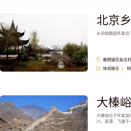
北京
乡间情趣园怀柔位
雁栖镇范各庄
休闲娱乐
特
大榛
大榛峪位于怀柔渤
川、泉潭、飞瀑于