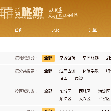
首页
文化
景区
按地域划分 :
全部
京城游玩
京郊旅游
周
按分类搜索 :
全部
遗产古迹
休闲娱乐
特
滑雪
周边
按区域搜索 :
全部
东城区
西城区
海淀区
顺义区
大兴区
平谷区