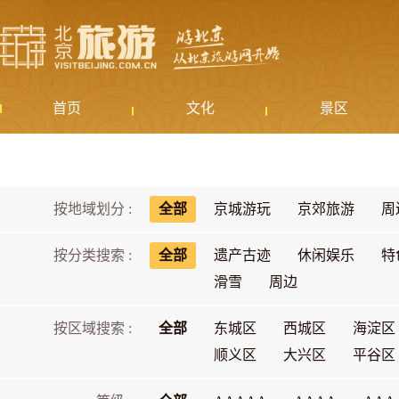
首页
文化
景区
按地域划分 :
全部
京城游玩
京郊旅游
周
按分类搜索 :
全部
遗产古迹
休闲娱乐
特
滑雪
周边
按区域搜索 :
全部
东城区
西城区
海淀区
顺义区
大兴区
平谷区