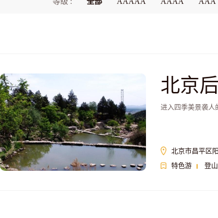
等级 :
全部
AAAAA
AAAA
AAA
北京
进入四季美景袭人
北京市昌平区
特色游
登山