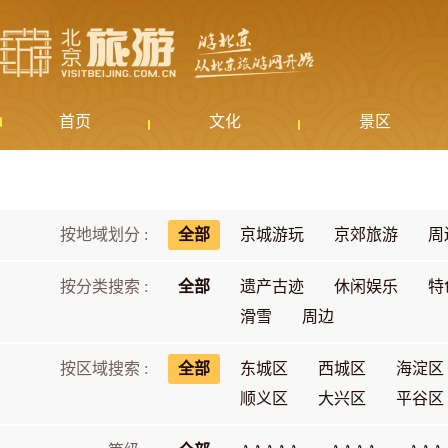
首页
文化
景区
按地域划分 :
全部
京城游玩
京郊旅游
周
按分类搜索 :
全部
遗产古迹
休闲娱乐
特
滑雪
周边
按区域搜索 :
全部
东城区
西城区
海淀区
顺义区
大兴区
平谷区